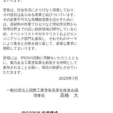
まいります。
塗装は、社会生活にさりげなく浸透しており、
その役目はあらゆる産業と結びついています。
その必要不可欠な高機能塗膜を活かすために
は、原材料や作業プロセスなど理化学分野から
管理分野までの広い技術領域が関与しているた
め、スペシャリストやゼネラリストおよびエン
ジニアリング部門も参加し、それぞれのテーマ
により集合と分散を繰り返して、多様な要求に
挑戦してまいります。
皆様には、IPCOの活動に理解をいただくととも
に、魅力ある工業塗装業を創造する仲間として
参加されることを願い、就任の挨拶とさせてい
ただきます。
2025年7月
一般社団法人国際工業塗装高度化推進会議
髙橋 大
理事長