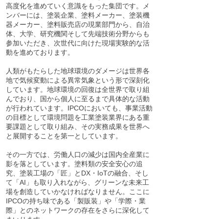
高度化を進めていく意識をもった集団です。メ
ンバーには、塗装企業、塗料メーカー、塗装機
器メーカー、塗料販売店の現業部門から、自治
体、大学、研究機関そして先端技術分野からも
参加いただき、次世代に向けた現場実験的な活
動を進めております。
人類がもたらした地球環境のダメージは世界各
地で気候変動による異常気象という形で深刻化
しています。地球環境の回復は全世界で取り組
んでおり、国から個人に至るまで具体的な活動
が行われています。IPCOにおいても、事業活動
の目標として環境問題を工業塗装業界にある重
要課題として取り組み、その実務成果を世界へ
と展開することを第一としています。
その一方では、労働人口の減少は国内全産業に
影を落としています。塗料類の安全安心の追
究、塗装工場の「匠」とDX・IoTの融合、そし
て「AI」も取り入れながら、グリーンな未来工
場を創造していかなければなりません。ここに
IPCOの持ち味である「製販装」や「学際・業
際」とのネットワークの存在をさらに深化して