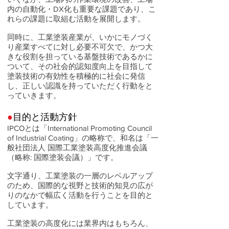
内の自動化・DX化も重要な課題であり、こ
れらの課題に取組む活動を展開します。
同時に、工業塗装産業が、いかにモノづく
り産業すべてに対し必要不可欠で、かつ大
きな役割を担っている基盤技術であるかに
ついて、その社会的認知度向上を目指して
塗装技術の有効性を積極的に社会に発信
し、正しい認識を持っていただく行動をと
っていきます。
●
目的と活動方針
IPCOとは「International Promoting Council
of Industrial Coating」の略称で、和名は「一
般社団法人 国際工業塗装高度化推進会議
（略称: 国際塗装会議）」です。
文字通り、工業塗装の一層のレベルアップ
のため、国際的な視野と技術的知見の広が
りのなかで幅広く活動を行うことを目的と
しています。
工業塗装の高度化には業界内はもちろん、