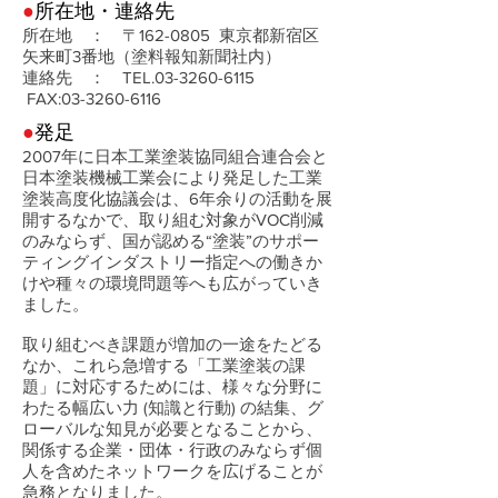
●
所在地・連絡先
所在地 ： 〒162-0805 東京都新宿区
矢来町3番地（塗料報知新聞社内）
連絡先 ： TEL.03-3260-6115
FAX:03-3260-6116
●
発足
2007年に日本工業塗装協同組合連合会と
日本塗装機械工業会により発足した工業
塗装高度化協議会は、6年余りの活動を展
開するなかで、取り組む対象がVOC削減
のみならず、国が認める“塗装”のサポー
ティングインダストリー指定への働きか
けや種々の環境問題等へも広がっていき
ました。
取り組むべき課題が増加の一途をたどる
なか、これら急増する「工業塗装の課
題」に対応するためには、様々な分野に
わたる幅広い力 (知識と行動) の結集、グ
ローバルな知見が必要となることから、
関係する企業・団体・行政のみならず個
人を含めたネットワークを広げることが
急務となりました。