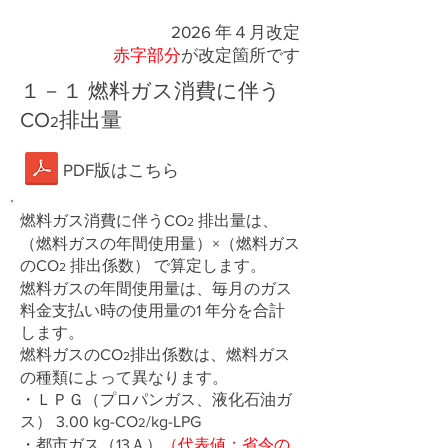
2026 年４月改定
赤字部分
が改定箇所です
１－１ 燃料ガス消費に伴う
CO
排出量
2
PDF版はこちら
燃料ガス消費に伴うCO
排出量は、
2
（燃料ガスの年間使用量）×（燃料ガス
のCO
排出係数） で算定します。
2
燃料ガスの年間使用量は、毎月のガス
料金支払い時の使用量の1 年分を合計
します。
燃料ガスのCO
排出係数は、燃料ガス
2
の種類によって異なります。
・ＬＰＧ（プロパンガス、液化石油ガ
ス） 3.00 kg-CO
/kg-LPG
2
・都市ガス（13Ａ）
（代表値：省令の