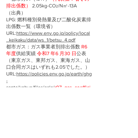
排出係数）
2.05kg-CO
/N㎥-13A
2
（出典）
LPG: 燃料種別発熱量及び二酸化炭素排
出係数一覧（環境省）
URL:
https://www.env.go.jp/policy/local
_keikaku/data/ws_1/betsu_4.pdf
都市ガス：ガス事業者別排出係数
R6
年度
供給実績
令和7 年6 月30 日
公表
（東京ガス、東邦ガス、東海ガス、山
口合同ガスはいずれも2.05でした。）
URL:
https://policies.env.go.jp/earth/ghg
-
santeikohyo/files/calc/
r07_gas_coeffici
ent.pdf
では、ガス会社によって排出係数が若干異なり
ますが、代表値を使用可能です。
（東京ガス、京葉瓦斯、東海ガス、広島ガス：
２．０５）
（大阪ガス、東邦ガス：２．０９）
（山口合同ガス：２．１４）
（西部ガス [福岡]：２．３１、西部ガス[長