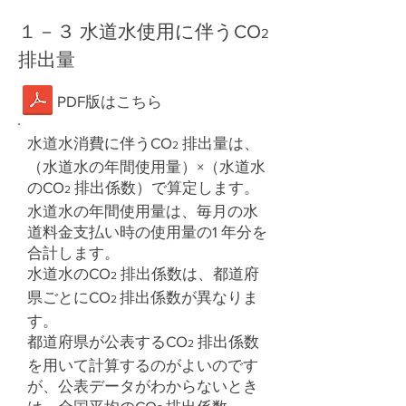
１－３ 水道水使用に伴うCO
2
排出量
PDF版はこちら
水道水消費に伴うCO
排出量は、
2
（水道水の年間使用量）×（水道水
のCO
排出係数）で算定します。
2
水道水の年間使用量は、毎月の水
道料金支払い時の使用量の1 年分を
合計します。
水道水のCO
排出係数は、都道府
2
県ごとにCO
排出係数が異なりま
2
す。
都道府県が公表するCO
排出係数
2
を用いて計算するのがよいのです
が、公表データがわからないとき