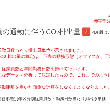
赤字部
員の通勤に伴うCO
排出量
2
PDF版は
通勤日数当たり排出原単位が示されました。
O2 排出量の算定は、下表の勤務形態（オフィスか、
、従業員数と年間勤務日数を掛けて行います。
大なデータを分析して決定したもので、これまでのよう
通勤距離を用いた面倒な計算をしなくてよくなりました
4.勤務形態別年区分別従業員数・勤務日数当たり排出原単価