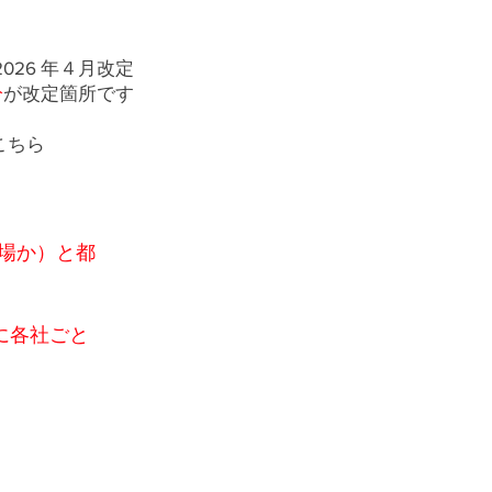
2026 年４月改定
分
が改定箇所です
こちら
工場か）と都
に各社ごと
。