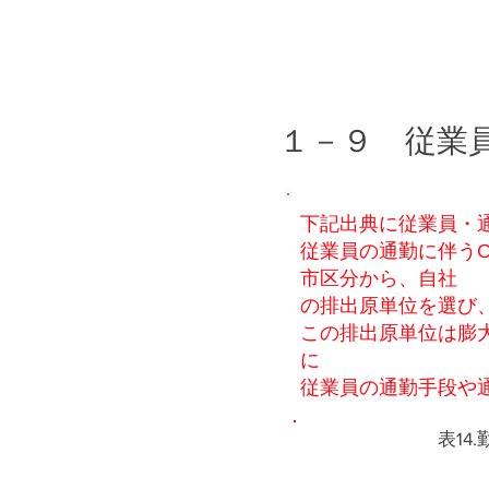
１－９ 従業
下記出典に従業員・
従業員の通勤に伴うC
市区分から、自社
の排出原単位を選び
この排出原単位は膨
に
従業員の通勤手段や
​表1